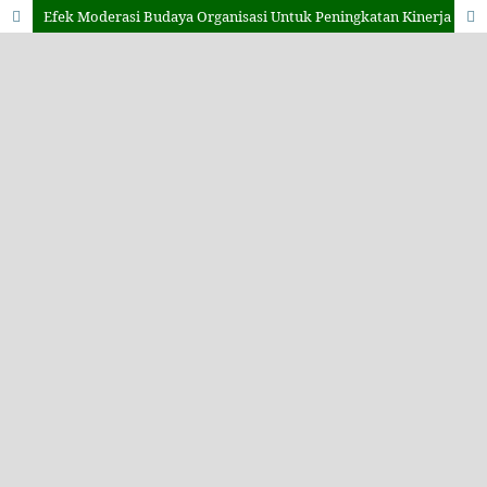
Efek Moderasi Budaya Organisasi Untuk Peningkatan Kinerja Karyawan