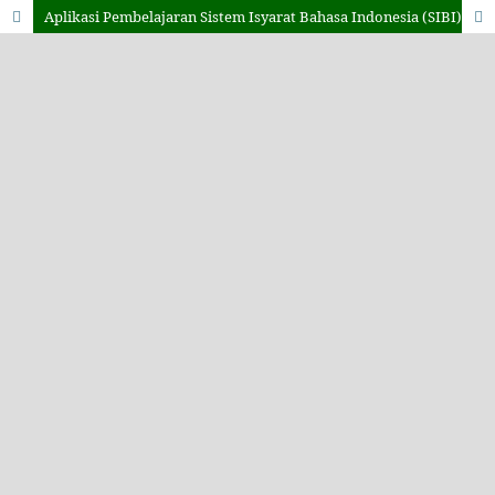
Aplikasi Pembelajaran Sistem Isyarat Bahasa Indonesia (SIBI) Berbasis Voice Menggunakan OpenSIBI