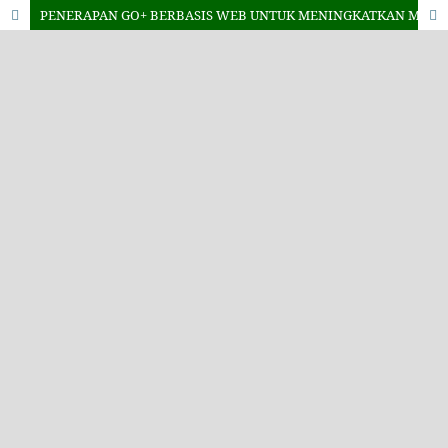
PENERAPAN GO+ BERBASIS WEB UNTUK MENINGKATKAN MUTU PELAYANAN LEMBAGA KEUANGAN MAHASISIWA