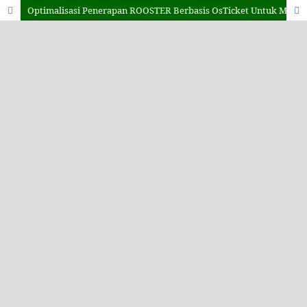
Optimalisasi Penerapan ROOSTER Berbasis OsTicket Untuk Meningkatkan Mutu Pelayanan