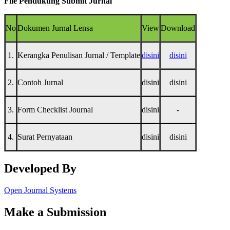
File Pendukung Submit Jurnal
No
Dokumen Jurnal Lensa
View
Download
1.
Kerangka Penulisan Jurnal / Template
disini
disini
2.
Contoh Jurnal
disini
disini
3.
Form Checklist Journal
disini
-
4.
Surat Pernyataan
disini
disini
Developed By
Open Journal Systems
Make a Submission