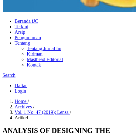
Beranda iJC
Terkini
Arsip
Pengumuman
Tentang
Tentang Jurnal Ini
Kiriman
Masthead Editorial
Kontak
Search
Daftar
Login
Home
/
Archives
/
Vol. 1 No. 47 (2019): Lensa
/
Artikel
ANALYSIS OF DESIGNING THE