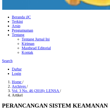
Beranda iJC
Terkini
Arsip
Pengumuman
Tentang
Tentang Jurnal Ini
Kiriman
Masthead Editorial
Kontak
Search
Daftar
Login
Home
/
Archives
/
Vol. 3 No. 46 (2018): LENSA
/
Artikel
PERANCANGAN SISTEM KEAMANAN