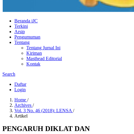
Beranda iJC
Terkini
Arsip
Pengumuman
Tentang
Tentang Jurnal Ini
Kiriman
Masthead Editorial
Kontak
Search
Daftar
Login
Home
/
Archives
/
Vol. 3 No. 46 (2018): LENSA
/
Artikel
PENGARUH DIKLAT DAN