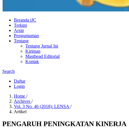
Beranda iJC
Terkini
Arsip
Pengumuman
Tentang
Tentang Jurnal Ini
Kiriman
Masthead Editorial
Kontak
Search
Daftar
Login
Home
/
Archives
/
Vol. 3 No. 46 (2018): LENSA
/
Artikel
PENGARUH PENINGKATAN KINERJA