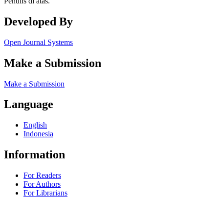
Penulis di atas.
Developed By
Open Journal Systems
Make a Submission
Make a Submission
Language
English
Indonesia
Information
For Readers
For Authors
For Librarians